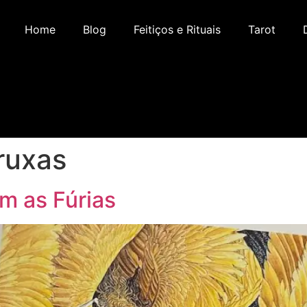
Home
Blog
Feitiços e Rituais
Tarot
ruxas
m as Fúrias