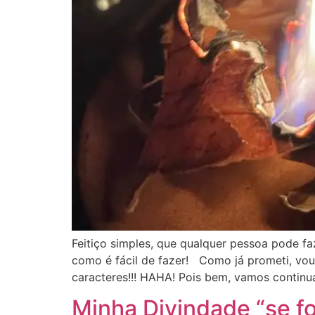
Feitiço simples, que qualquer pessoa pode fa
como é fácil de fazer! Como já prometi, vou 
caracteres!!! HAHA! Pois bem, vamos continua
Minha Divindade “se fo