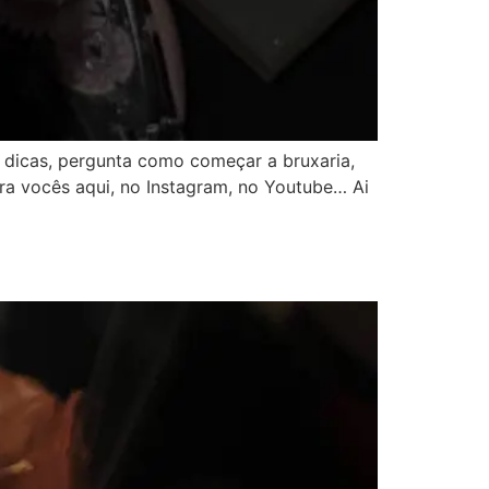
 dicas, pergunta como começar a bruxaria,
pra vocês aqui, no Instagram, no Youtube… Ai