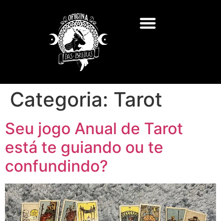
Categoria:
Tarot
Seu jogo Anual de Tarot
está te guiando ou te
confundindo?