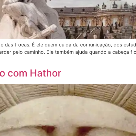
e das trocas. É ele quem cuida da comunicação, dos estud
erder pelo caminho. Ele também ajuda quando a cabeça fi
ão com Hathor