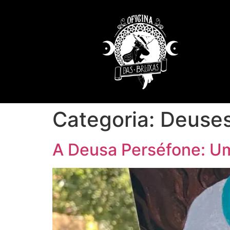
Categoria:
Deuses
A Deusa Perséfone: Um