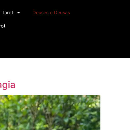
Tarot
Deuses e Deusas
rot
agia