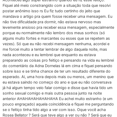
Fiquei até meio constrangido com a situação toda que resolvi
postar anônimo isso rs Eu fiz tudo certinho do jeito que
mandava o artigo pra quem fosse receber uma mensagem. Eu
não tive dificuldade pra dormir, não estava nervoso mas
levemente ansioso pra receber essa mensagem, especialmente
porque eu normalmente não lembro dos meus sonhos (só
alguns muito fortes e marcantes ou esses que se repetem as
vezes). Só que eu não recebi mensagem nenhuma, acordei e
me forcei muito a tentar lembrar de algo daquela noite, mas
nada aconteceu e eu lembrei que enquanto eu estava
preparando as coisas pro feitiço e pensando na vida eu lembrei
do comentário da Adna Dornelas lá em cima e fiquei pensando
sobre isso e se tinha chance de ter um resultado diferente do
esperado. Ai, uma hora depois mais ou menos, um menino que
eu estava saindo no começo do ano e que eu não conversava
já há algum tempo veio falar comigo e disse que havia tido um
sonho sexual comigo e mais outra pessoa junto na noite
anterior AHAHAHAHAHAHAHA Eu achei muito estranho (e um
pouco engraçado) aquela coincidência e fiquei me perguntando
se o feitiço tinha tido algo a ver com isso. Oque você acha
Rosea Bellator ? Será que teve algo a ver ou não ? Será que eu