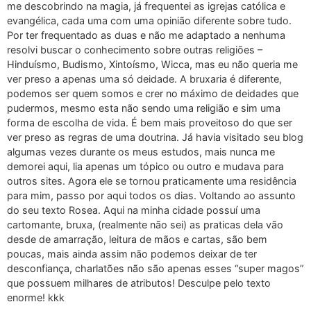
me descobrindo na magia, já frequentei as igrejas católica e
evangélica, cada uma com uma opinião diferente sobre tudo.
Por ter frequentado as duas e não me adaptado a nenhuma
resolvi buscar o conhecimento sobre outras religiões –
Hinduísmo, Budismo, Xintoísmo, Wicca, mas eu não queria me
ver preso a apenas uma só deidade. A bruxaria é diferente,
podemos ser quem somos e crer no máximo de deidades que
pudermos, mesmo esta não sendo uma religião e sim uma
forma de escolha de vida. É bem mais proveitoso do que ser
ver preso as regras de uma doutrina. Já havia visitado seu blog
algumas vezes durante os meus estudos, mais nunca me
demorei aqui, lia apenas um tópico ou outro e mudava para
outros sites. Agora ele se tornou praticamente uma residência
para mim, passo por aqui todos os dias. Voltando ao assunto
do seu texto Rosea. Aqui na minha cidade possuí uma
cartomante, bruxa, (realmente não sei) as praticas dela vão
desde de amarração, leitura de mãos e cartas, são bem
poucas, mais ainda assim não podemos deixar de ter
desconfiança, charlatões não são apenas esses “super magos”
que possuem milhares de atributos! Desculpe pelo texto
enorme! kkk