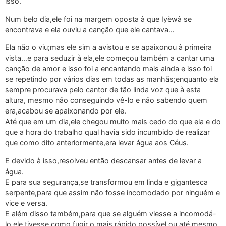
isso.
Num belo dia,ele foi na margem oposta à que Iyèwà se
encontrava e ela ouviu a canção que ele cantava…
Ela não o viu;mas ele sim a avistou e se apaixonou à primeira
vista…e para seduzir à ela,ele começou também a cantar uma
canção de amor e isso foi a encantando mais ainda e isso foi
se repetindo por vários dias em todas as manhãs;enquanto ela
sempre procurava pelo cantor de tão linda voz que à esta
altura, mesmo não conseguindo vê-lo e não sabendo quem
era,acabou se apaixonando por ele.
Até que em um dia,ele chegou muito mais cedo do que ela e do
que a hora do trabalho qual havia sido incumbido de realizar
que como dito anteriormente,era levar água aos Céus.
E devido à isso,resolveu então descansar antes de levar a
água.
E para sua segurança,se transformou em linda e gigantesca
serpente,para que assim não fosse incomodado por ninguém e
vice e versa.
E além disso também,para que se alguém viesse a incomodá-
lo,ele tivesse como fugir o mais rápido possível,ou até mesmo