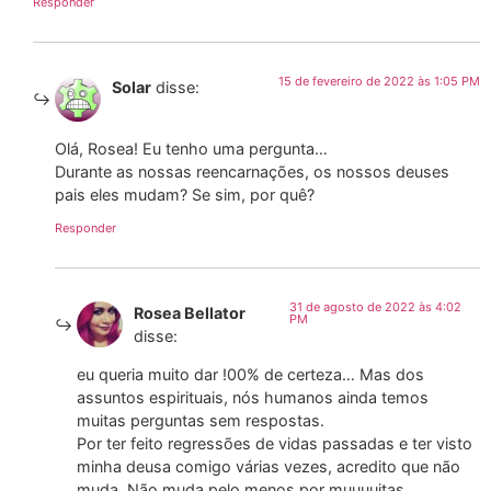
Responder
15 de fevereiro de 2022 às 1:05 PM
Solar
disse:
Olá, Rosea! Eu tenho uma pergunta…
Durante as nossas reencarnações, os nossos deuses
pais eles mudam? Se sim, por quê?
Responder
31 de agosto de 2022 às 4:02
Rosea Bellator
PM
disse:
eu queria muito dar !00% de certeza… Mas dos
assuntos espirituais, nós humanos ainda temos
muitas perguntas sem respostas.
Por ter feito regressões de vidas passadas e ter visto
minha deusa comigo várias vezes, acredito que não
muda. Não muda pelo menos por muuuuitas