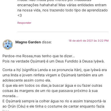
encarnações hahahaha! Mas várias entidades entram
na nossa vida, nos trazendo todo tipo de aprendizado
<3
Responder
18 de abril de 2021 às 3:22 PM
Magno Garden
disse:
Perdoe-me Rosea,mas tenho que te dizer…
Pois na verdade Ọ̀ṣúmarẹ̀ é um Deus Fundido à Deusa Iyẹ̀wà.
Conta a Itọ́ (significa Lenda e se pronuncia Itàn), que Iyèwà era
uma linda e jovem ninfeta virgem e Ọ̀ṣúmarẹ̀ também era um
adolescente assim como ela.
E que ela em todos os dias,ia buscar água e ou fazer outras
coisas às margens de um rio que passava próximo à sua
morada…
E Ọ̀ṣúmarẹ̀ sempre ia colher água no rio e assim transportá-la
ao Ọ̀rún (Céu) e ele tinha o costume de cantar enquanto fazia