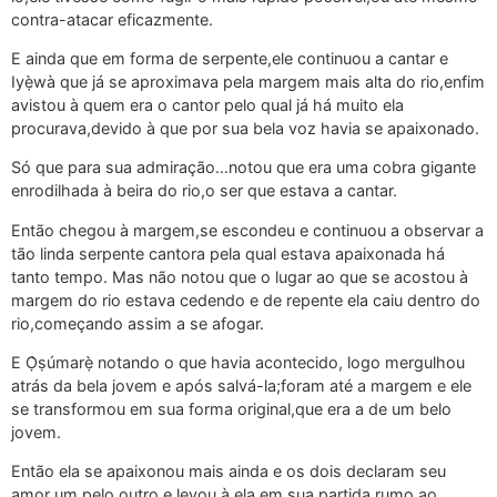
contra-atacar eficazmente.
E ainda que em forma de serpente,ele continuou a cantar e
Iyẹ̀wà que já se aproximava pela margem mais alta do rio,enfim
avistou à quem era o cantor pelo qual já há muito ela
procurava,devido à que por sua bela voz havia se apaixonado.
Só que para sua admiração…notou que era uma cobra gigante
enrodilhada à beira do rio,o ser que estava a cantar.
Então chegou à margem,se escondeu e continuou a observar a
tão linda serpente cantora pela qual estava apaixonada há
tanto tempo. Mas não notou que o lugar ao que se acostou à
margem do rio estava cedendo e de repente ela caiu dentro do
rio,começando assim a se afogar.
E Ọ̀ṣúmarẹ̀ notando o que havia acontecido, logo mergulhou
atrás da bela jovem e após salvá-la;foram até a margem e ele
se transformou em sua forma original,que era a de um belo
jovem.
Então ela se apaixonou mais ainda e os dois declaram seu
amor um pelo outro e levou à ela em sua partida rumo ao