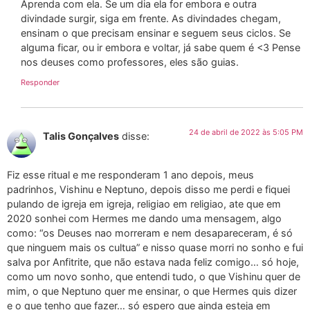
Aprenda com ela. Se um dia ela for embora e outra
divindade surgir, siga em frente. As divindades chegam,
ensinam o que precisam ensinar e seguem seus ciclos. Se
alguma ficar, ou ir embora e voltar, já sabe quem é <3 Pense
nos deuses como professores, eles são guias.
Responder
24 de abril de 2022 às 5:05 PM
Talis Gonçalves
disse:
Fiz esse ritual e me responderam 1 ano depois, meus
padrinhos, Vishinu e Neptuno, depois disso me perdi e fiquei
pulando de igreja em igreja, religiao em religiao, ate que em
2020 sonhei com Hermes me dando uma mensagem, algo
como: “os Deuses nao morreram e nem desapareceram, é só
que ninguem mais os cultua” e nisso quase morri no sonho e fui
salva por Anfitrite, que não estava nada feliz comigo… só hoje,
como um novo sonho, que entendi tudo, o que Vishinu quer de
mim, o que Neptuno quer me ensinar, o que Hermes quis dizer
e o que tenho que fazer… só espero que ainda esteja em