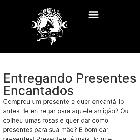
Feitiços e Rituais
Deuses e Deusas
Consultas de Tarot
Entregando Presentes
Encantados
Comprou um presente e quer encantá-lo
antes de entregar para aquele amigão? Ou
colheu umas rosas e quer dar como
presentes para sua mãe? É bom dar
presentes! Presentear é mais do que