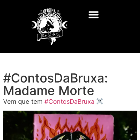
#ContosDaBruxa:
Madame Morte
Vem que tem
#ContosDaBruxa