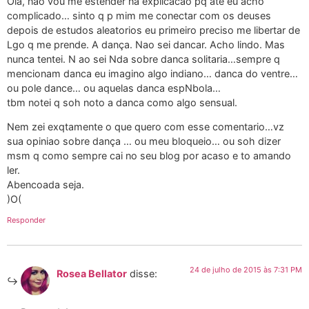
Ola, nao vou me estender na explicacao pq ate eu acho
complicado… sinto q p mim me conectar com os deuses
depois de estudos aleatorios eu primeiro preciso me libertar de
Lgo q me prende. A dança. Nao sei dancar. Acho lindo. Mas
nunca tentei. N ao sei Nda sobre danca solitaria…sempre q
mencionam danca eu imagino algo indiano… danca do ventre…
ou pole dance… ou aquelas danca espNbola…
tbm notei q soh noto a danca como algo sensual.
Nem zei exqtamente o que quero com esse comentario…vz
sua opiniao sobre dança … ou meu bloqueio… ou soh dizer
msm q como sempre cai no seu blog por acaso e to amando
ler.
Abencoada seja.
)O(
Responder
24 de julho de 2015 às 7:31 PM
Rosea Bellator
disse: