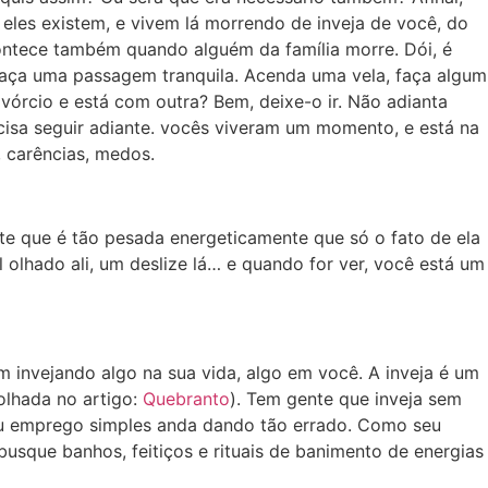
eles existem, e vivem lá morrendo de inveja de você, do
ontece também quando alguém da família morre. Dói, é
 faça uma passagem tranquila. Acenda uma vela, faça algum
ivórcio e está com outra? Bem, deixe-o ir. Não adianta
ecisa seguir adiante. vocês viveram um momento, e está na
 carências, medos.
te que é tão pesada energeticamente que só o fato de ela
 olhado ali, um deslize lá… e quando for ver, você está um
m invejando algo na sua vida, algo em você. A inveja é um
olhada no artigo:
Quebranto
). Tem gente que inveja sem
seu emprego simples anda dando tão errado. Como seu
usque banhos, feitiços e rituais de banimento de energias