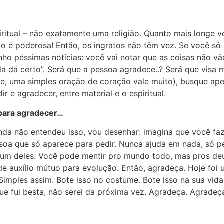
itual – não exatamente uma religião. Quanto mais longe v
ão é poderosa! Então, os ingratos não têm vez. Se você só
enho péssimas notícias: você vai notar que as coisas não v
a dá certo”. Será que a pessoa agradece..? Será que visa 
e, uma simples oração de coração vale muito), busque apen
r e agradecer, entre material e o espiritual.
 para agradecer…
nda não entendeu isso, vou desenhar: imagina que você f
oa que só aparece para pedir. Nunca ajuda em nada, só ped
 deles. Você pode mentir pro mundo todo, mas pros deuses
de auxílio mútuo para evolução. Então, agradeça. Hoje foi
imples assim. Bote isso no costume. Bote isso na sua vida,
 fui besta, não serei da próxima vez. Agradeça. Agradeça 