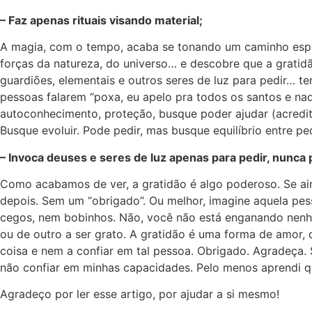
– Faz apenas rituais visando material;
A magia, com o tempo, acaba se tonando um caminho espir
forças da natureza, do universo… e descobre que a gratid
guardiões, elementais e outros seres de luz para pedir… t
pessoas falarem “poxa, eu apelo pra todos os santos e nad
autoconhecimento, proteção, busque poder ajudar (acredit
Busque evoluir. Pode pedir, mas busque equilíbrio entre pedi
– Invoca deuses e seres de luz apenas para pedir, nunca
Como acabamos de ver, a gratidão é algo poderoso. Se ai
depois. Sem um “obrigado”. Ou melhor, imagine aquela pess
cegos, nem bobinhos. Não, você não está enganando nenhum
ou de outro a ser grato. A gratidão é uma forma de amor, 
coisa e nem a confiar em tal pessoa. Obrigado. Agradeça. S
não confiar em minhas capacidades. Pelo menos aprendi que
Agradeço por ler esse artigo, por ajudar a si mesmo!