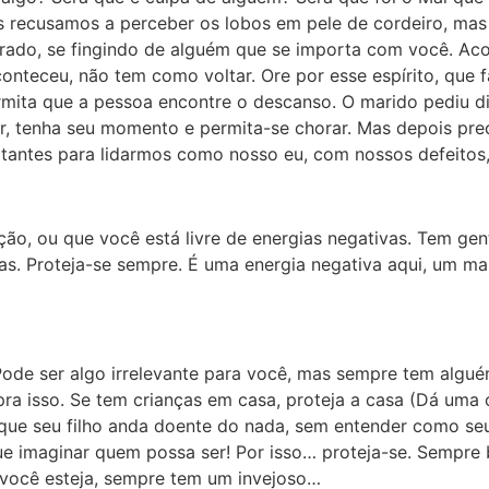
s recusamos a perceber os lobos em pele de cordeiro, mas 
orado, se fingindo de alguém que se importa com você. Ac
conteceu, não tem como voltar. Ore por esse espírito, que
 permita que a pessoa encontre o descanso. O marido pediu d
frer, tenha seu momento e permita-se chorar. Mas depois pr
antes para lidarmos como nosso eu, com nossos defeitos,
ão, ou que você está livre de energias negativas. Tem gen
as. Proteja-se sempre. É uma energia negativa aqui, um mal
Pode ser algo irrelevante para você, mas sempre tem algué
ra isso. Se tem crianças em casa, proteja a casa (Dá uma 
orque seu filho anda doente do nada, sem entender como 
e imaginar quem possa ser! Por isso… proteja-se. Sempre b
 você esteja, sempre tem um invejoso…