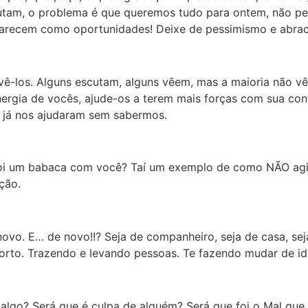
utam, o problema é que queremos tudo para ontem, não p
parecem como oportunidades! Deixe de pessimismo e abrac
 vê-los. Alguns escutam, alguns vêem, mas a maioria não v
ergia de vocês, ajude-os a terem mais forças com sua con
 já nos ajudaram sem sabermos.
 foi um babaca com você? Taí um exemplo de como NÃO agi
ção.
ovo. E… de novo!!? Seja de companheiro, seja de casa, seja
orto. Trazendo e levando pessoas. Te fazendo mudar de id
go? Será que é culpa de alguém? Será que foi o Mal que q