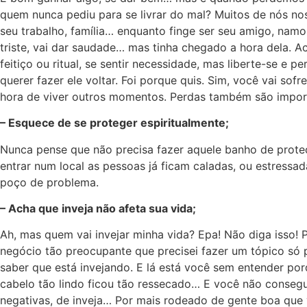
quem nunca pediu para se livrar do mal? Muitos de nós no
seu trabalho, família… enquanto finge ser seu amigo, nam
triste, vai dar saudade… mas tinha chegado a hora dela. A
feitiço ou ritual, se sentir necessidade, mas liberte-se e
querer fazer ele voltar. Foi porque quis. Sim, você vai so
hora de viver outros momentos. Perdas também são import
– Esquece de se proteger espiritualmente;
Nunca pense que não precisa fazer aquele banho de proteç
entrar num local as pessoas já ficam caladas, ou estressad
poço de problema.
– Acha que inveja não afeta sua vida;
Ah, mas quem vai invejar minha vida? Epa! Não diga isso! 
negócio tão preocupante que precisei fazer um tópico só p
saber que está invejando. E lá está você sem entender p
cabelo tão lindo ficou tão ressecado… E você não consegu
negativas, de inveja… Por mais rodeado de gente boa que