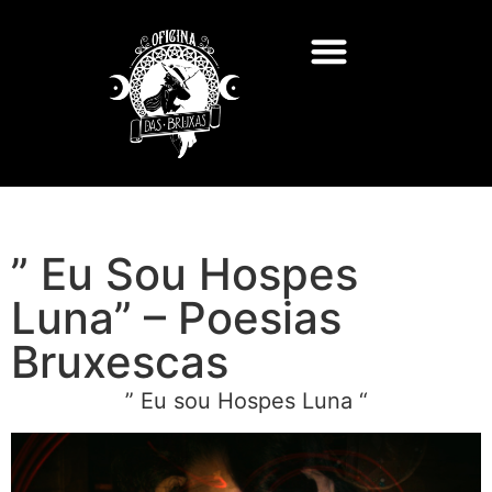
Feitiços e Rituais
Deuses e Deusas
Consultas de Tarot
” Eu Sou Hospes
Luna” – Poesias
Bruxescas
” Eu sou Hospes Luna “