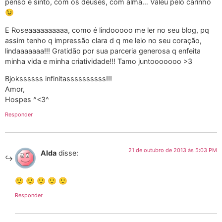
penso e sinto, com os deuses, com alma… Valeu pelo carinho
😉
E Roseaaaaaaaaaa, como é lindooooo me ler no seu blog, pq
assim tenho q impressão clara d q me leio no seu coração,
lindaaaaaaa!!! Gratidão por sua parceria generosa q enfeita
minha vida e minha criatividade!!! Tamo juntooooooo >3
Bjokssssss infinitassssssssss!!!
Amor,
Hospes ^<3^
Responder
21 de outubro de 2013 às 5:03 PM
Alda
disse:
🙂 🙂 🙂 🙂 🙂
Responder