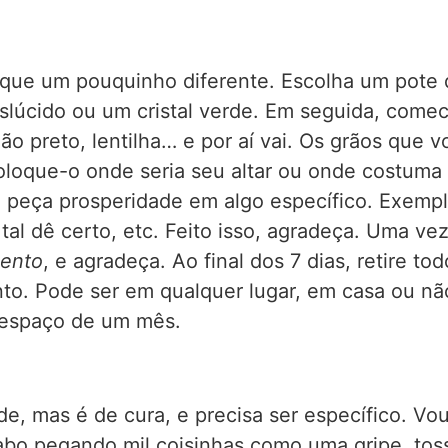
ue um pouquinho diferente. Escolha um pote de
nslúcido ou um cristal verde. Em seguida, come
eijão preto, lentilha… e por aí vai. Os grãos que
oloque-o onde seria seu altar ou onde costuma f
 peça prosperidade em algo específico. Exemplo
tal dê certo, etc. Feito isso, agradeça. Uma vez
mento
, e agradeça. Ao final dos 7 dias, retire t
. Pode ser em qualquer lugar, em casa ou não
espaço de um mês.
e, mas é de cura, e precisa ser específico. V
bo pegando mil coisinhas como uma gripe, tosse,