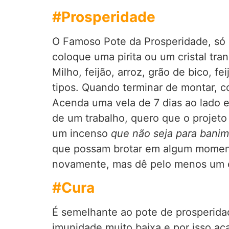
#Prosperidade
O Famoso Pote da Prosperidade, só q
coloque uma pirita ou um cristal tra
Milho, feijão, arroz, grão de bico, f
tipos. Quando terminar de montar, c
Acenda uma vela de 7 dias ao lado e
de um trabalho, quero que o projeto 
um incenso
que não seja para bani
que possam brotar em algum momento
novamente, mas dê pelo menos um 
#Cura
É semelhante ao pote de prosperidad
imunidade muito baixa e por isso aca