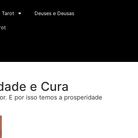
Tarot
Deuses e Deusas
rot
idade e Cura
or. E por isso temos a prosperidade