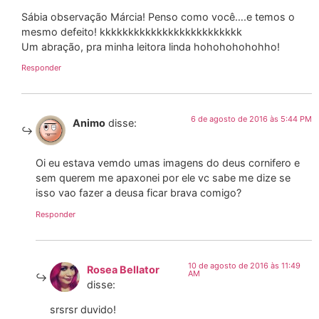
Sábia observação Márcia! Penso como você….e temos o
mesmo defeito! kkkkkkkkkkkkkkkkkkkkkkkkk
Um abração, pra minha leitora linda hohohohohohho!
Responder
6 de agosto de 2016 às 5:44 PM
Animo
disse:
Oi eu estava vemdo umas imagens do deus cornifero e
sem querem me apaxonei por ele vc sabe me dize se
isso vao fazer a deusa ficar brava comigo?
Responder
10 de agosto de 2016 às 11:49
Rosea Bellator
AM
disse:
srsrsr duvido!