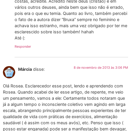
costas, acredite. Acredito neste deus (cristão) e em
vários outros deuses, ainda bem que isso não é errado,
pois era o que eu temia. Quanto ao livro, também percebi
o fato de a autora dizer “Bruxa” sempre no feminino e
achava isso estranho, mais uma vez obrigado por ter me
esclarescido sobre isso também! hahah
Até (:
Responder
8 de novembro de 2013 às 3:06 PM
Márcia
disse:
Olá Rosea. Esclarecedor esse post, lendo e aprendendo com
Rosea. Quando acabei de ler esse artigo, de repente, me veio
um pensamento, vamos a ele: Certamente todos notaram que
já a algum tempo o inconsciente coletivo vem agindo em larga
escala, abrangendo principalmente pessoas experientes de ter
qualidade de vida com práticas de exercícios, alimentação
saudável ( é assim com os meus avós), etc. Penso que isso (
posso estar enganada) pode ser a manifestação bem devagar,