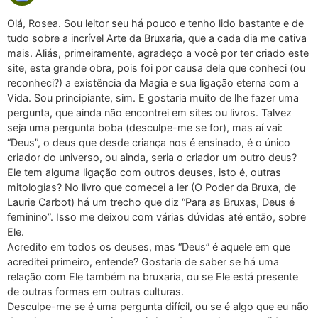
Olá, Rosea. Sou leitor seu há pouco e tenho lido bastante e de
tudo sobre a incrível Arte da Bruxaria, que a cada dia me cativa
mais. Aliás, primeiramente, agradeço a você por ter criado este
site, esta grande obra, pois foi por causa dela que conheci (ou
reconheci?) a existência da Magia e sua ligação eterna com a
Vida. Sou principiante, sim. E gostaria muito de lhe fazer uma
pergunta, que ainda não encontrei em sites ou livros. Talvez
seja uma pergunta boba (desculpe-me se for), mas aí vai:
“Deus”, o deus que desde criança nos é ensinado, é o único
criador do universo, ou ainda, seria o criador um outro deus?
Ele tem alguma ligação com outros deuses, isto é, outras
mitologias? No livro que comecei a ler (O Poder da Bruxa, de
Laurie Carbot) há um trecho que diz “Para as Bruxas, Deus é
feminino”. Isso me deixou com várias dúvidas até então, sobre
Ele.
Acredito em todos os deuses, mas “Deus” é aquele em que
acreditei primeiro, entende? Gostaria de saber se há uma
relação com Ele também na bruxaria, ou se Ele está presente
de outras formas em outras culturas.
Desculpe-me se é uma pergunta difícil, ou se é algo que eu não