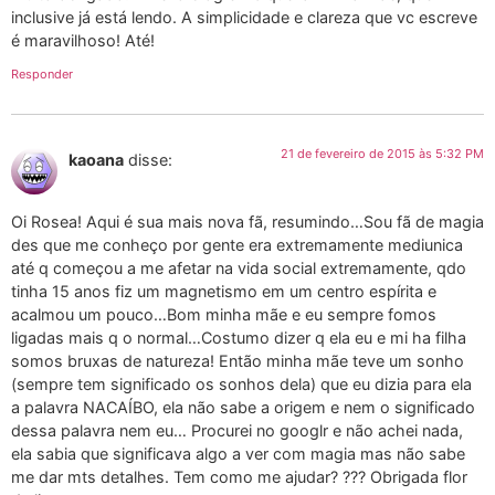
inclusive já está lendo. A simplicidade e clareza que vc escreve
é maravilhoso! Até!
Responder
21 de fevereiro de 2015 às 5:32 PM
kaoana
disse:
Oi Rosea! Aqui é sua mais nova fã, resumindo…Sou fã de magia
des que me conheço por gente era extremamente mediunica
até q começou a me afetar na vida social extremamente, qdo
tinha 15 anos fiz um magnetismo em um centro espírita e
acalmou um pouco…Bom minha mãe e eu sempre fomos
ligadas mais q o normal…Costumo dizer q ela eu e mi ha filha
somos bruxas de natureza! Então minha mãe teve um sonho
(sempre tem significado os sonhos dela) que eu dizia para ela
a palavra NACAÍBO, ela não sabe a origem e nem o significado
dessa palavra nem eu… Procurei no googlr e não achei nada,
ela sabia que significava algo a ver com magia mas não sabe
me dar mts detalhes. Tem como me ajudar? ??? Obrigada flor