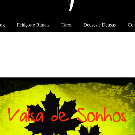
log
Feitiços e Rituais
Tarot
Deuses e Deusas
Con