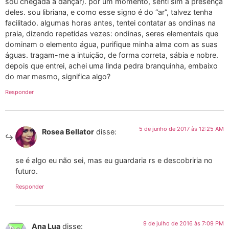
sou chegada a dançar). por um momento, senti sim a presença
deles. sou libriana, e como esse signo é do “ar”, talvez tenha
facilitado. algumas horas antes, tentei contatar as ondinas na
praia, dizendo repetidas vezes: ondinas, seres elementais que
dominam o elemento água, purifique minha alma com as suas
águas. tragam-me a intuição, de forma correta, sábia e nobre.
depois que entrei, achei uma linda pedra branquinha, embaixo
do mar mesmo, significa algo?
Responder
5 de junho de 2017 às 12:25 AM
Rosea Bellator
disse:
se é algo eu não sei, mas eu guardaria rs e descobriria no
futuro.
Responder
9 de julho de 2016 às 7:09 PM
Ana Lua
disse: