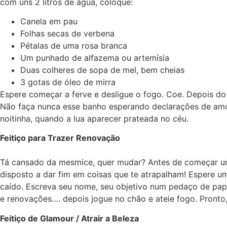
com uns 2 litros de água, coloque:
Canela em pau
Folhas secas de verbena
Pétalas de uma rosa branca
Um punhado de alfazema ou artemísia
Duas colheres de sopa de mel, bem cheias
3 gotas de óleo de mirra
Espere começar a ferve e desligue o fogo. Coe. Depois do
Não faça nunca esse banho esperando declarações de amor.
noitinha, quando a lua aparecer prateada no céu.
Feitiço para Trazer Renovação
Tá cansado da mesmice, quer mudar? Antes de começar uma
disposto a dar fim em coisas que te atrapalham! Espere u
caído. Escreva seu nome, seu objetivo nu
m pedaço de pape
e renovações…. depois jogue no chão e ateie fogo. Pronto,
Feitiço de Glamour / Atrair a Beleza