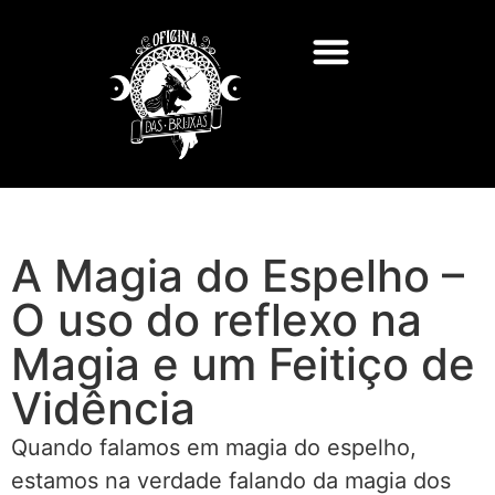
Feitiços e Rituais
Deuses e Deusas
Consultas de Tarot
A Magia do Espelho –
O uso do reflexo na
Magia e um Feitiço de
Vidência
Quando falamos em magia do espelho,
estamos na verdade falando da magia dos