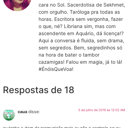
cara no Sol. Sacerdotisa de Sekhmet,
com orgulho. Taróloga pra todas as
horas. Escritora sem vergonha, fazer
o que, né? Libriana sim, mas com
ascendente em Aquário, dá licença!?
Aqui a conversa é fluida, sem drama,
sem segredos. Bem, segredinhos só
na hora de bater o tambor
cazamigas! Falou em magia, já to lá!
#ÉnóisQueVoa!
Respostas de 18
5 de julho de 2019 às 12:02 AM
caua
disse:
eu tenho o dom de premunição mais eu não o controlo oq eu