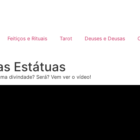
Feitiços e Rituais
Tarot
Deuses e Deusas
C
as Estátuas
 uma divindade? Será? Vem ver o vídeo!