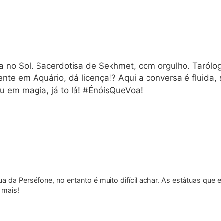
a no Sol. Sacerdotisa de Sekhmet, com orgulho. Tarólog
nte em Aquário, dá licença!? Aqui a conversa é fluida
u em magia, já to lá! #ÉnóisQueVoa!
tua da Perséfone, no entanto é muito difícil achar. As estátuas qu
 mais!