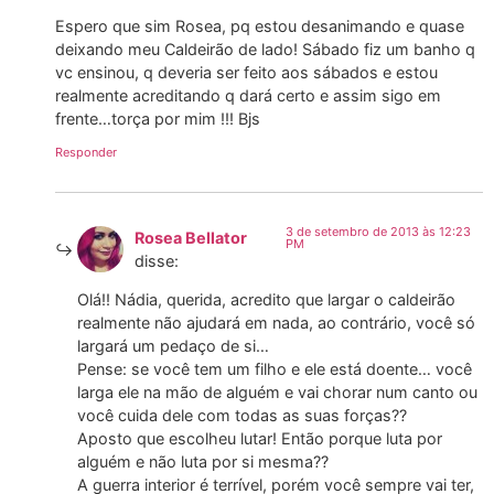
Espero que sim Rosea, pq estou desanimando e quase
deixando meu Caldeirão de lado! Sábado fiz um banho q
vc ensinou, q deveria ser feito aos sábados e estou
realmente acreditando q dará certo e assim sigo em
frente…torça por mim !!! Bjs
Responder
3 de setembro de 2013 às 12:23
Rosea Bellator
PM
disse:
Olá!! Nádia, querida, acredito que largar o caldeirão
realmente não ajudará em nada, ao contrário, você só
largará um pedaço de si…
Pense: se você tem um filho e ele está doente… você
larga ele na mão de alguém e vai chorar num canto ou
você cuida dele com todas as suas forças??
Aposto que escolheu lutar! Então porque luta por
alguém e não luta por si mesma??
A guerra interior é terrível, porém você sempre vai ter,