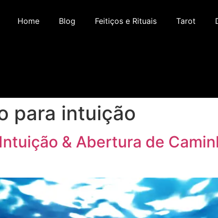
Home
Blog
Feitiços e Rituais
Tarot
 para intuição
ntuição & Abertura de Caminh