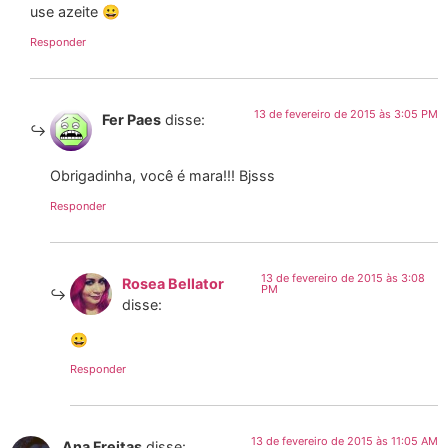
use azeite 😀
Responder
13 de fevereiro de 2015 às 3:05 PM
Fer Paes
disse:
Obrigadinha, você é mara!!! Bjsss
Responder
13 de fevereiro de 2015 às 3:08
Rosea Bellator
PM
disse:
😀
Responder
13 de fevereiro de 2015 às 11:05 AM
Ana Freitas
disse: