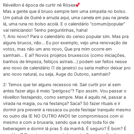
Réveillon é época de curtir né Rósea
Mas a gente que é bruxo sempre tem uma simpatia no bolso.
Um patuá de Guiné e arruda aqui, uma canela em pau na janela
lá, uma runa no bolso acolá. E o calendário “comum/popular”
vai reiniciando! Tenho perguntinhas, haha!
1; Ano novo? Para o calendário do censo popular sim. Mas pra
alguns bruxos, não… Eu por exemplo, vejo uma renovação de
votos, mas não um ano novo, Que pra mim ocorre em
samhain… E ai? Novos projetos bruxescos (como iniciações,
banhos de limpeza, feitiços astrais…) podem ser feitos nesse
ano novo de calendário (1 de janeiro) ou seria melhor deixar pro
ano novo natural, ou seja, Auge do Outono, samhain?
2: Temos que ter alguns recessos né. Sair curtir por ai sem
antes fazer algo é meio “perigoso”? Tipo assim. Vou passar o
réveillon festejando, como sempre. Mas é aquilo né, passar a
virada na magia, ou na festança? Saca? Só fazer rituais e ir
dormir pra prevenir a ressaca ou pode festejar tranquilo mesmo
no outro dia (E NO OUTRO ANO!) ter compromissos com si
mesmo e com a bruxaria, sendo que a noite toda foi de
beberagem e dormir lá pras 5 da manhã. É seguro? É bom? É