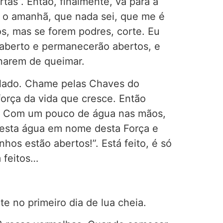
tas”. Então, finalmente, vá para a
to o amanhã, que nada sei, que me é
, mas se forem podres, corte. Eu
 aberto e permanecerão abertos, e
inarem de queimar.
 lado. Chame pelas Chaves do
orça da vida que cresce. Então
a. Com um pouco de água nas mãos,
 esta água em nome desta Força e
os estão abertos!”. Está feito, é só
 feitos…
e no primeiro dia de lua cheia.