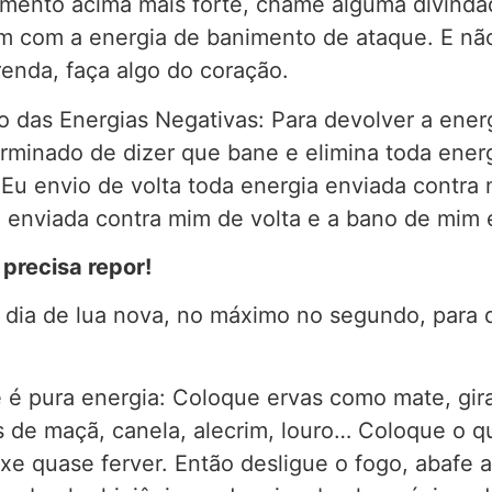
nimento acima mais forte, chame alguma divind
m com a energia de banimento de ataque. E nã
renda, faça algo do coração.
 das Energias Negativas: Para devolver a ener
erminado de dizer que bane e elimina toda ener
 Eu envio de volta toda energia enviada contr
a enviada contra mim de volta e a bano de mim 
 precisa repor!
o dia de lua nova, no máximo no segundo, para 
é pura energia: Coloque ervas como mate, gira
s de maçã, canela, alecrim, louro… Coloque o 
ixe quase ferver. Então desligue o fogo, abafe