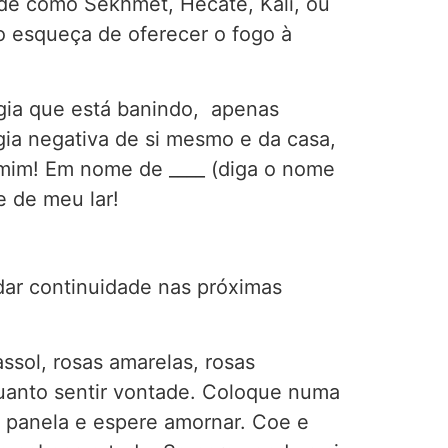
ade como Sekhmet, Hécate, Kali, ou
o esqueça de oferecer o fogo à
gia que está banindo, apenas
gia negativa de si mesmo e da casa,
a mim! Em nome de ____ (diga o nome
e de meu lar!
dar continuidade nas próximas
ssol, rosas amarelas, rosas
quanto sentir vontade. Coloque numa
 a panela e espere amornar. Coe e