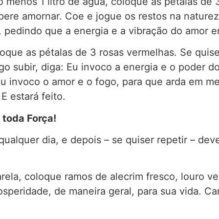
 menos 1 litro de água, coloque as pétalas de
Espere amornar. Coe e jogue os restos na nature
 pedindo que a energia e a vibração do amor ent
loque as pétalas de 3 rosas vermelhas. Se quis
go subir, diga: Eu invoco a energia e o poder d
u invoco o amor e o fogo, para que arda em me
E estará feito.
 toda Força!
qualquer dia, e depois – se quiser repetir – de
ela, coloque ramos de alecrim fresco, louro v
speridade, de maneira geral, para sua vida. C