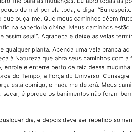
abro-me para as mudanças. Eu abro todas as por
 pouco de mel por ela toda, e diga: “Eu respei
o que ouça-me. Que meus caminhos dêem frutos
onfio na sabedoria divina. Meus caminhos estão
ue assim seja!”. Agradeça e deixe as velas term
e qualquer planta. Acenda uma vela branca ao
ça à Natureza que abra seus caminhos com a f
 enrole e enterre perto da raíz dessa mudinh
Força do Tempo, a Força do Universo. Consagre
orça está comigo, e nada me deterá. Meus caminh
ta secar, é porque os banimentos não foram bem
qualquer dia, e depois deve ser repetido soment