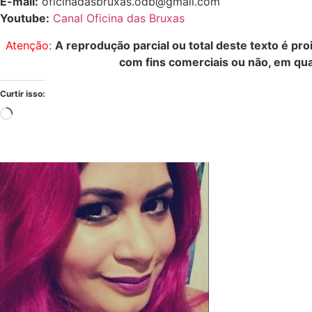
E-mail:
oficinadasbruxas.odb@gmail.com
Youtube:
Canal Oficina das Bruxas
Atenção:
A reprodução parcial ou total deste texto é pro
com fins comerciais ou não, em qua
Curtir isso: