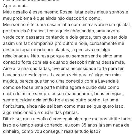
Agora aqui…
Meu desafio é esse mesmo Rosea, lutar pelos meus sonhos e
meu problema é que ainda não descobri o como.
Meu sonho é ter uma casa minha com uma arvore e um quintal,
por fora ela é branca, tem aquele chão antigo, uma arvore
verde com passaros cantando e dois gatos, tem que ser dois
assim um faz companhia pro outro e hoje, curiosamente me
descobri apaixonada por plantas, já pensava em algo
relacionada a Natureza porque eu sempre senti e sinto uma
conexão forte com ela e quando descobri minha deusa mãe,
Aine a rainha das fadas, tive uma necessidade forte para ter
Lavanda e desde que a Lavanda veio para cá algo em mim
mudou, parece que tenho uma conexão com a Lavanda é
como se fosse uma parte minha agora e cuido dela como
cuido de mim e sempre busco mandar amor, boas energias,
sempre cuidar dela então hoje esse outro sonho, ter uma
floricultura, ainda não sei bem como mas sei que quero isso,
algo relacionado a cuidar das plantas.
Dito isso, meu desafio é conseguir algo que me possibilite tudo
isso e o tempo está correndo, eu com 35 anos já sem nada de
dinheiro, como vou conseguir realziar tudo isso?