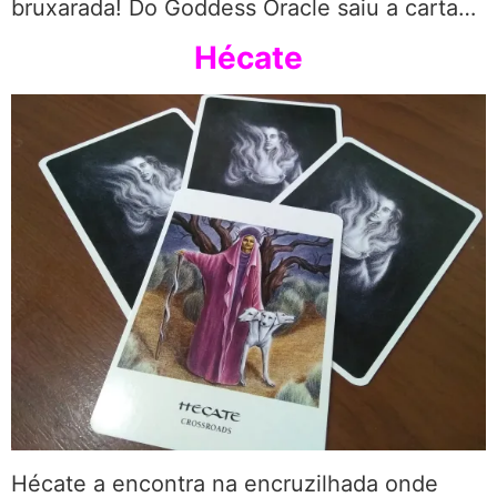
bruxarada! Do Goddess Oracle saiu a carta…
Hécate
Hécate a encontra na encruzilhada onde