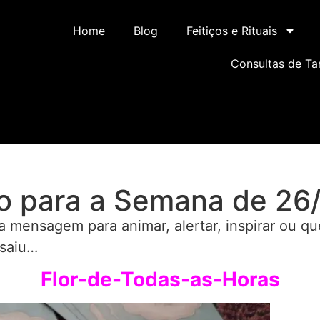
Home
Blog
Feitiços e Rituais
Consultas de Ta
o para a Semana de 26/
ensagem para animar, alertar, inspirar ou qu
 saiu…
Flor-de-Todas-as-Horas