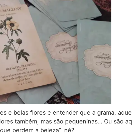
des e belas flores e entender que a grama, aqu
 flores também, mas são pequeninas… Ou são aq
 que perdem a beleza”, né?