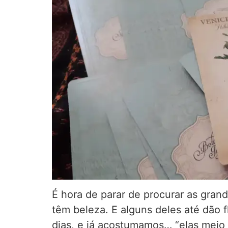
É hora de parar de procurar as gran
têm beleza. E alguns deles até dão
dias, e já acostumamos… “elas meio