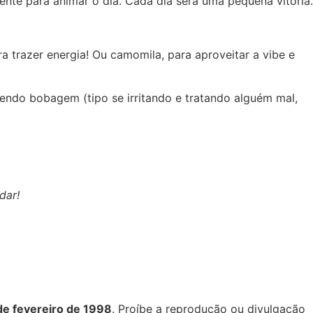
ente para animar o dia. Cada dia será uma pequena vitória.
 trazer energia! Ou camomila, para aproveitar a vibe e
zendo bobagem (tipo se irritando e tratando alguém mal,
dar!
 de fevereiro de 1998
. Proíbe a reprodução ou divulgação