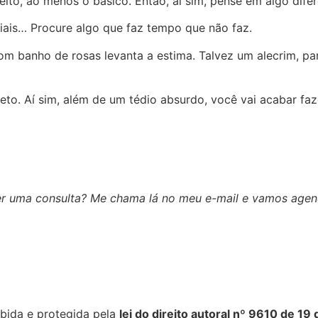
ito, ao menos o básico. Então, aí sim, pense em algo difer
ais… Procure algo que faz tempo que não faz.
 banho de rosas levanta a estima. Talvez um alecrim, para
eto. Aí sim, além de um tédio absurdo, você vai acabar fa
r uma consulta? Me chama lá no meu e-mail e vamos agen
ibida e protegida pela
lei do direito autoral nº 9610 de 19