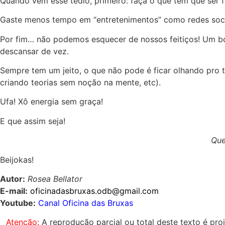
Quando vem esse tédio, primeiro: faça o que tem que ser fe
Gaste menos tempo em “entretenimentos” como redes soci
Por fim… não podemos esquecer de nossos feitiços! Um bom
descansar de vez.
Sempre tem um jeito, o que não pode é ficar olhando pro t
criando teorias sem noção na mente, etc).
Ufa! Xô energia sem graça!
E que assim seja!
Que
Beijokas!
Autor:
Rosea Bellator
E-mail:
oficinadasbruxas.odb@gmail.com
Youtube:
Canal Oficina das Bruxas
Atenção:
A reprodução parcial ou total deste texto é pro