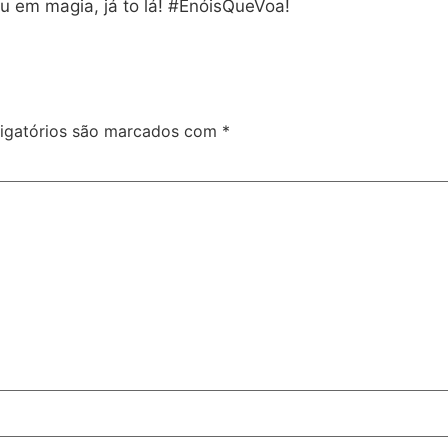
u em magia, já to lá! #ÉnóisQueVoa!
igatórios são marcados com
*