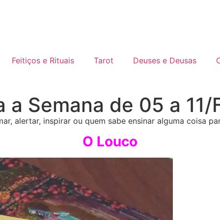
Feitiços e Rituais
Tarot
Deuses e Deusas
C
a a Semana de 05 a 11/
alertar, inspirar ou quem sabe ensinar alguma coisa par
O Louco