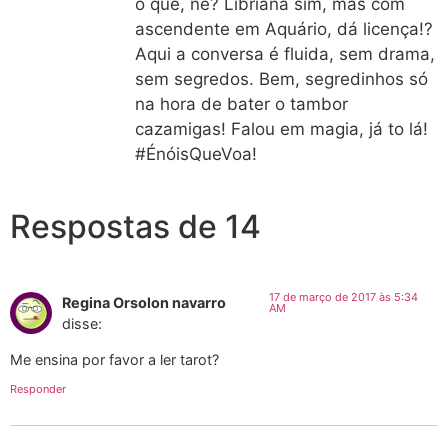
o que, né? Libriana sim, mas com
ascendente em Aquário, dá licença!?
Aqui a conversa é fluida, sem drama,
sem segredos. Bem, segredinhos só
na hora de bater o tambor
cazamigas! Falou em magia, já to lá!
#ÉnóisQueVoa!
Respostas de 14
17 de março de 2017 às 5:34
Regina Orsolon navarro
AM
disse:
Me ensina por favor a ler tarot?
Responder