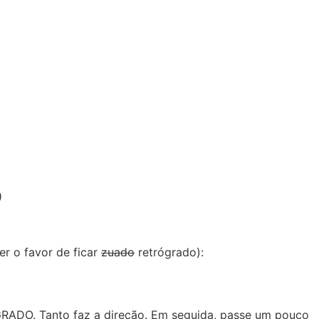
)
r o favor de ficar
zuado
retrógrado):
RÓGRADO. Tanto faz a direção. Em seguida, passe um pouco