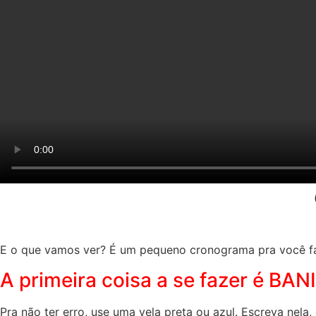
E o que vamos ver? É um pequeno cronograma pra você faz
A primeira coisa a se fazer é BAN
Pra não ter erro, use uma vela preta ou azul. Escreva ne