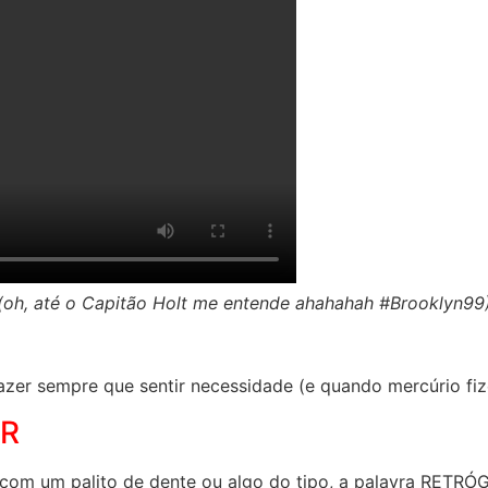
(oh, até o Capitão Holt me entende ahahahah #Brooklyn99
er sempre que sentir necessidade (e quando mercúrio fize
IR
la, com um palito de dente ou algo do tipo, a palavra RET