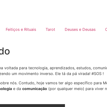
Feitiços e Rituais
Tarot
Deuses e Deusas
C
ado
a voltada para tecnologia, aprendizados, estudos, comunic
azendo um movimento inverso. Ele tá da pá virada! #SOS !
obre nós. Contudo, hoje vamos ter algo específico para Me
nologia
e da
comunicação
(por qualquer meio) para viver 