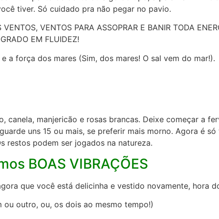
 você tiver. Só cuidado pra não pegar no pavio.
 DOS VENTOS, VENTOS PARA ASSOPRAR E BANIR TODA EN
GRADO EM FLUIDEZ!
e a força dos mares (Sim, dos mares! O sal vem do mar!).
, canela, manjericão e rosas brancas. Deixe começar a ferv
 Aguarde uns 15 ou mais, se preferir mais morno. Agora é 
Os restos podem ser jogados na natureza.
amamos BOAS VIBRAÇÕES
agora que você está delicinha e vestido novamente, hora d
m ou outro, ou, os dois ao mesmo tempo!)