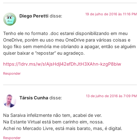
19 de julho de 2016 às 11:16 PM
Diego Peretti
disse:
Tenho ele no formato .doc estarei disponibilizando em meu
OneDrive, porém eu uso meu OneDrive para várioas coisas e
logo fiko sem memória me obriando a apagar, então se alguém
quiser baixar e “repostar” eu agradeço.
https://1drv.ms/w/s!AjsHdjl42efDhJtH3XAhn-kzgP8biw
Responder
13 de julho de 2016 às 7:09 PM
Társis Cunha
disse:
Na Saraiva infelizmente não tem, acabei de ver.
Na Estante Virtual está bem carinho eim, nossa.
Achei no Mercado Livre, está mais barato, mas, é digital.
Responder