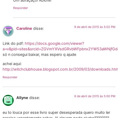
Um abraçaço! Kolofé!
Responder
9 de abril de 2015 às 5:02 PM
Caroline
disse:
Link do pdf:
https://docs.google.com/viewer?
a=v&pid=sites&srcid=ZGVmYXVsdGRvbWFpbnx2YW53aWNjf
só n consegui baixar, mas espero q ajude
achei aqui:
http://witchclubhouse.blogspot.com.br/2009/03/downloads.htm
Responder
6 de abril de 2015 às 5:00 PM
Allyne
disse:
eu to louca por esse livro super desesperada quero muito ler
preciso urgentemente achar- ló alguem pode ajudar????????