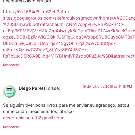
Encontrei o livro em pdf
https://6a2684d8-a-62cb3a1a-s-
sites.googlegroups.com/site/arquivosgmdown/home/A%20D
%20Starhawk.pdf?attachauth=ANoY7cppvIEwVhPSc-84C-
nkBqI3K9MEVjVzHZfa7eg44wpykBnGqbCRinaP1Z4xKk5neIObzA
qgzeLi9O8xEziMWIQQQkKU6FIpU_bq3Wxop8RU8Quyb8MT3a
DEDr2rlujRjQ8JoI1Usp_qsZ43gyQLhTqz2wwv03SQpd-
m8mLVQzhwCCDpvT_8LYNt8FY4JSlZH-
RsTbLucDSRGA9E_hg4V1YBHmlVPZsqo0RuZJc%3D&attredirect
Responder
19 de julho de 2016 às 11:18 PM
Diego Peretti
disse:
Se alguém tiver bons livros para me enviar eu agradeço, estou
começando meus estudos, abraço
diegotonialperetti@gmail.com
Responder