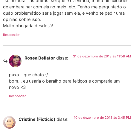
“se misturar” às outras: sei que é ela virada, tenho dificuldades
de embaralhar com ela no meio, etc. Tenho me perguntado o
quão problemático seria jogar sem ela, e venho te pedir uma
opinião sobre isso.
Muito obrigada desde já!
Responder
31 de dezembro de 2018 às 11:58 AM
Rosea Bellator
disse:
puxa… que chato :/
bom… eu usaria o baralho para feitiços e compraria um
novo <3
Responder
10 de dezembro de 2018 às 3:45 PM
Cristine (Ficticio)
disse: