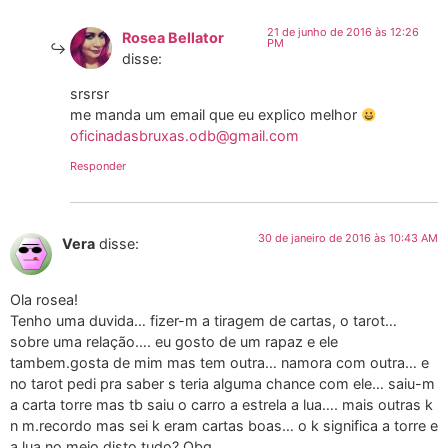
21 de junho de 2016 às 12:26
Rosea Bellator
PM
disse:
srsrsr
me manda um email que eu explico melhor
oficinadasbruxas.odb@gmail.com
Responder
30 de janeiro de 2016 às 10:43 AM
Vera
disse:
Ola rosea!
Tenho uma duvida… fizer-m a tiragem de cartas, o tarot…
sobre uma relação…. eu gosto de um rapaz e ele
tambem.gosta de mim mas tem outra… namora com outra… e
no tarot pedi pra saber s teria alguma chance com ele… saiu-m
a carta torre mas tb saiu o carro a estrela a lua…. mais outras k
n m.recordo mas sei k eram cartas boas… o k significa a torre e
a lua no meio disto tudo? Obg