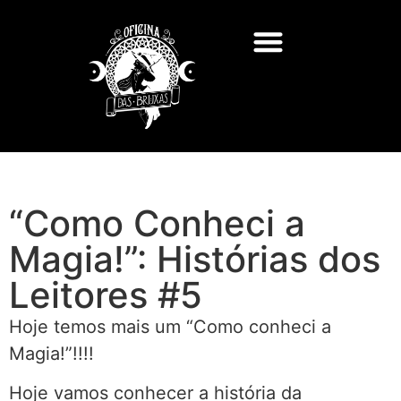
Feitiços e Rituais
Deuses e Deusas
Consultas de Tarot
“Como Conheci a
Magia!”: Histórias dos
Leitores #5
Hoje temos mais um “Como conheci a
Magia!”!!!!
Hoje vamos conhecer a história da