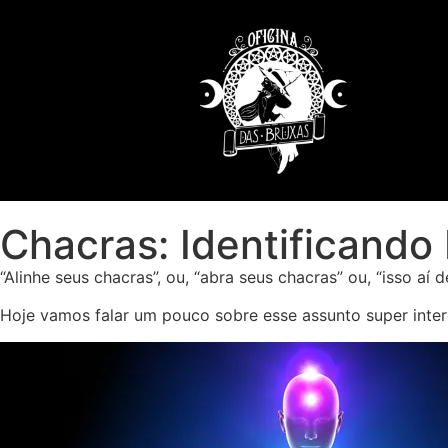
Chacras: Identificando
“Alinhe seus chacras”, ou, “abra seus chacras” ou, “isso a
Hoje vamos falar um pouco sobre esse assunto super inte