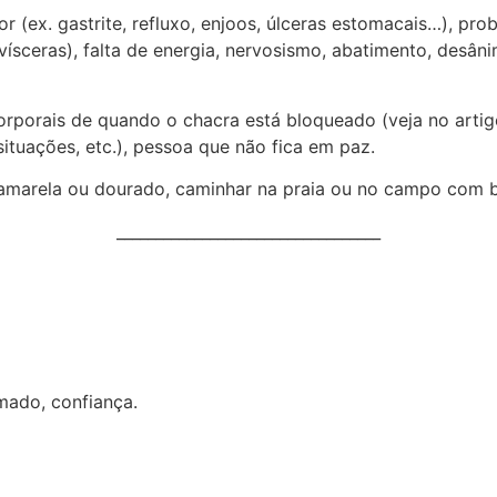
 (ex. gastrite, refluxo, enjoos, úlceras estomacais…), pro
vísceras), falta de energia, nervosismo, abatimento, desân
orais de quando o chacra está bloqueado (veja no artigo an
ituações, etc.), pessoa que não fica em paz.
 amarela ou dourado, caminhar na praia ou no campo com ba
__________________________________
mado, confiança.