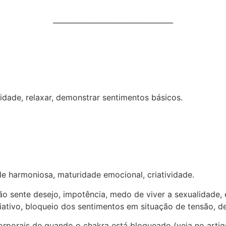
__________________________________
alidade, relaxar, demonstrar sentimentos básicos.
ade harmoniosa, maturidade emocional, criatividade.
o sente desejo, impotência, medo de viver a sexualidade, et
riativo, bloqueio dos sentimentos em situação de tensão, d
porais de quando o chakra está bloqueado (veja no artigo 