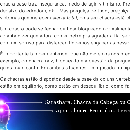
chacra base traz insegurança, medo de agir, vitimismo. Pr
debaixo do edredom, ok… Mas preguiça de tudo, preguiça d
sintomas que merecem
alerta total
, pois seu chacra está 
Um chacra pode se fechar ou ficar bloqueado normalmente
adianta dizer que adora comer peixe pra agradar a tia, se
com um sorriso para disfarçar. Podemos enganar as pessoa
É importante também entender que não devemos nos preo
exemplo, do chacra raiz, bloqueado e a questão da pregu
quieta num canto. Em ambas situações – bloqueado ou hiper
Os chacras estão dispostos desde a base da coluna verteb
estão em equilíbrio, como estão em desequilíbrio, como fa