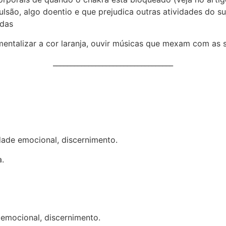
são, algo doentio e que prejudica outras atividades do suj
adas
 mentalizar a cor laranja, ouvir músicas que mexam com as
__________________________________
idade emocional, discernimento.
a.
 emocional, discernimento.