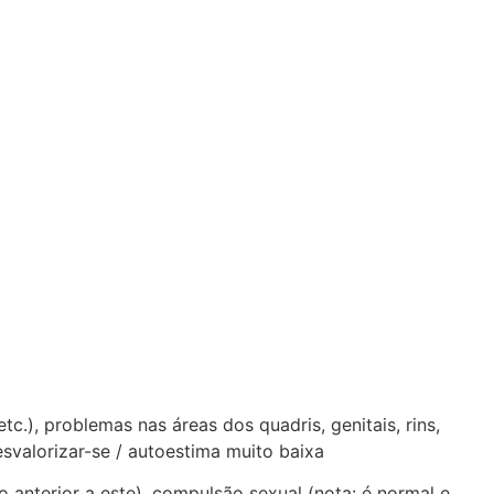
c.), problemas nas áreas dos quadris, genitais, rins,
esvalorizar-se / autoestima muito baixa
anterior a este), compulsão sexual (nota: é normal e