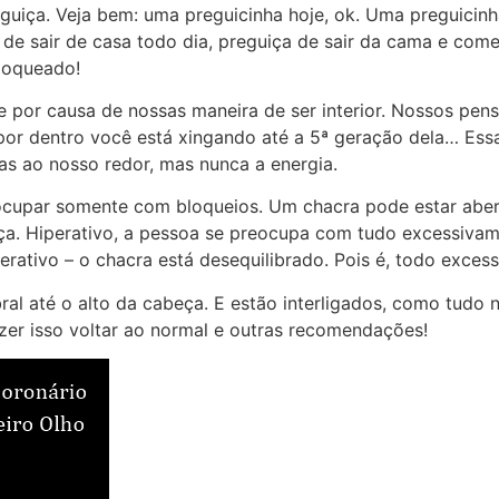
eguiça. Veja bem: uma preguicinha hoje, ok. Uma preguicin
e sair de casa todo dia, preguiça de sair da cama e come
bloqueado!
 por causa de nossas maneira de ser interior. Nossos pe
 por dentro você está xingando até a 5ª geração dela… Ess
s ao nosso redor, mas nunca a energia.
cupar somente com bloqueios. Um chacra pode estar aber
iça. Hiperativo, a pessoa se preocupa com tudo excessiv
ativo – o chacra está desequilibrado. Pois é, todo excess
ral até o alto da cabeça. E estão interligados, como tudo
zer isso voltar ao normal e outras recomendações!