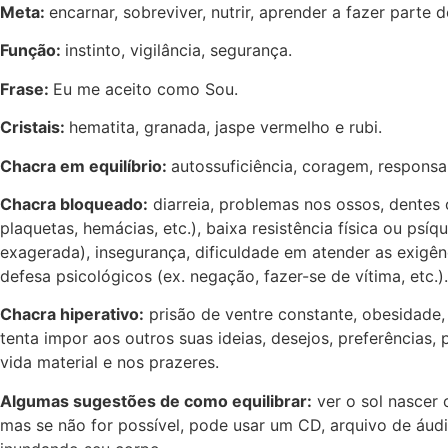
Meta:
encarnar, sobreviver, nutrir, aprender a fazer parte d
Função:
instinto, vigilância, segurança.
Frase:
Eu me aceito como Sou.
Cristais:
hematita, granada, jaspe vermelho e rubi.
Chacra em equilíbrio:
autossuficiência, coragem, responsab
Chacra bloqueado:
diarreia, problemas nos ossos, dentes 
plaquetas, hemácias, etc.), baixa resistência física ou p
exagerada), insegurança, dificuldade em atender as exigê
defesa psicológicos (ex. negação, fazer-se de vítima, etc.).
Chacra hiperativo:
prisão de ventre constante, obesidade,
tenta impor aos outros suas ideias, desejos, preferências
vida material e nos prazeres.
Algumas sugestões de como equilibrar:
ver o sol nascer 
mas se não for possível, pode usar um CD, arquivo de áudio