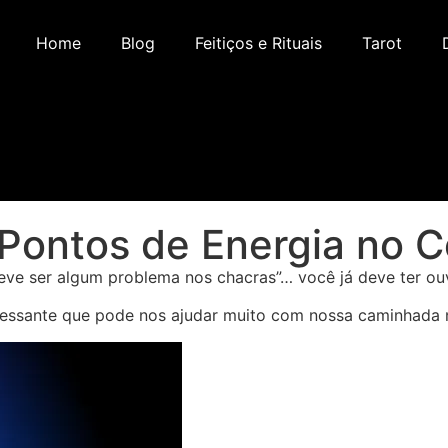
Home
Blog
Feitiços e Rituais
Tarot
 Pontos de Energia no 
í deve ser algum problema nos chacras”… você já deve ter o
ressante que pode nos ajudar muito com nossa caminhada 