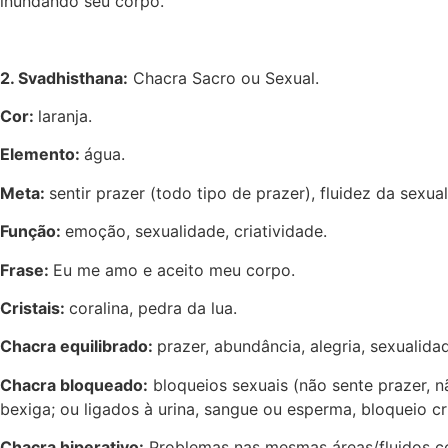
inundando seu corpo.
2. Svadhisthana:
Chacra Sacro ou Sexual.
Cor:
laranja.
Elemento:
água.
Meta:
sentir prazer (todo tipo de prazer), fluidez da sexu
Função:
emoção, sexualidade, criatividade.
Frase:
Eu me amo e aceito meu corpo.
Cristais:
coralina, pedra da lua.
Chacra equilibrado:
prazer, abundância, alegria, sexualid
Chacra bloqueado:
bloqueios sexuais (não sente prazer, nã
bexiga; ou ligados à urina, sangue ou esperma, bloqueio c
Chacra hiperativo:
Problemas nas mesmas áreas/fluidos cor