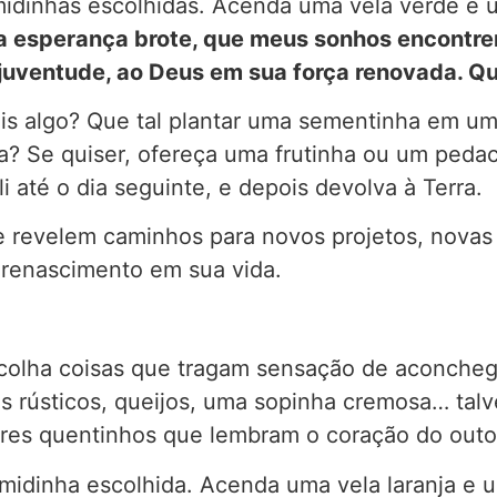
idinhas escolhidas. Acenda uma vela verde e 
 a esperança brote, que meus sonhos encontrem
juventude, ao Deus em sua força renovada. Qu
ais algo? Que tal plantar uma sementinha em u
a? Se quiser, ofereça uma frutinha ou um pedac
i até o dia seguinte, e depois devolva à Terra.
 revelem caminhos para novos projetos, novas i
e renascimento em sua vida.
colha coisas que tragam sensação de aconchego
s rústicos, queijos, uma sopinha cremosa… tal
res quentinhos que lembram o coração do outo
midinha escolhida. Acenda uma vela laranja e 