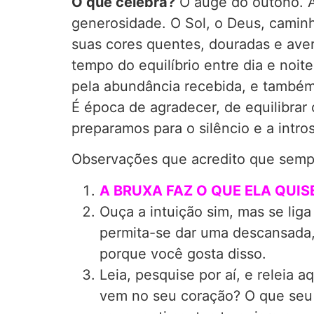
O que celebra?
O auge do outono. A
generosidade. O Sol, o Deus, camin
suas cores quentes, douradas e aver
tempo do equilíbrio entre dia e noit
pela abundância recebida, e também
É época de agradecer, de equilibrar
preparamos para o silêncio e a intro
Observações que acredito que sempr
A BRUXA FAZ O QUE ELA QUIS
Ouça a intuição sim, mas se lig
permita-se dar uma descansada, 
porque você gosta disso.
Leia, pesquise por aí, e releia
vem no seu coração? O que seu 