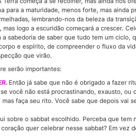
 Terra começa a se recolher, mas ainda nos ofe
ha para a maturidade, menos forte, mas ainda p
melhadas, lembrando-nos da beleza da transiçã
e, mas logo a escuridão começará a crescer. Cel
 a sabedoria de saber que tudo tem um ciclo, 
 corpo e espírito, de compreender o fluxo da v
specção que virão.
e serão importantes:
ER.
Então já sabe que não é obrigado a fazer ri
a se você não está procrastinando, exausto, o
mas faça seu rito. Você sabe que depois vai se 
 aqui sobre o sabbat escolhido. Perceba que tem
coração quer celebrar nesse sabbat? Em vez de