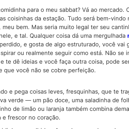
comidinha para o meu sabbat? Vá ao mercado. O 
as coisinhas da estação. Tudo será bem-vindo 
, meu bem. Mas seria muito legal ter seu canti
o nele, e tal. Qualquer coisa dá uma mergulhada
 perdido, e gosta de algo estruturado, você vai 
inspirar ou realmente seguir como está. Não se 
e te dê ideias e você faça outra coisa, pode se
e que você não se cobre perfeição.
ado e pega coisas leves, fresquinhas, que te tr
va verde — um pão doce, uma saladinha de fol
inho de limão ou laranja também combina demai
 e frescor no coração.