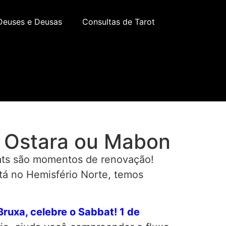
Deuses e Deusas
Consultas de Tarot
: Ostara ou Mabon
bats são momentos de renovação!
tá no Hemisfério Norte, temos
Bruxa, celebre o Sabbat! 1 de