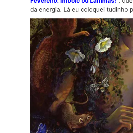
Fevereiro: Imbolc ou Lammas!”
, que
da energia. Lá eu coloquei tudinho 