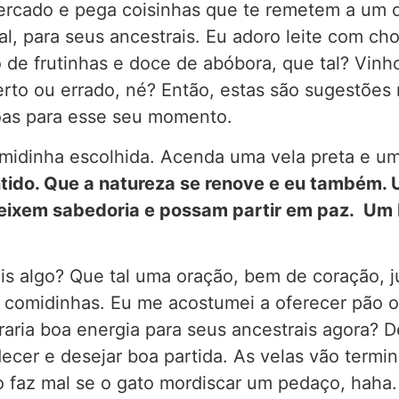
mercado e pega coisinhas que te remetem a um 
ual, para seus ancestrais. Eu adoro leite com ch
de frutinhas e doce de abóbora, que tal? Vinho
erto ou errado, né? Então, estas são sugestões
boas para esse seu momento.
omidinha escolhida. Acenda uma vela preta e u
ntido. Que a natureza se renove e eu também.
deixem sabedoria e possam partir em paz. Um 
is algo? Que tal uma oração, bem de coração, 
 comidinhas. Eu me acostumei a oferecer pão 
aria boa energia para seus ancestrais agora? De
cer e desejar boa partida. As velas vão termin
o faz mal se o gato mordiscar um pedaço, haha. 