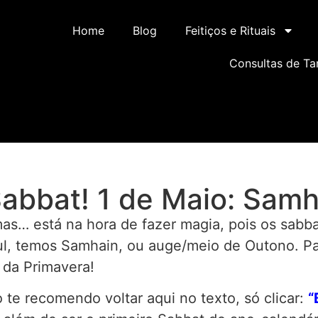
Home
Blog
Feitiços e Rituais
Consultas de Ta
Sabbat! 1 de Maio: Samh
 mas… está na hora de fazer magia, pois os sab
ul, temos Samhain, ou auge/meio de Outono. Pa
 da Primavera!
 te recomendo voltar aqui no texto, só clicar:
“