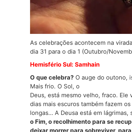
As celebrações acontecem na virada d
dia 31 para o dia 1 (Outubro/Novemb
Hemisfério Sul: Samhain
O que celebra?
O auge do outono, iss
Mais frio. O Sol, o
Deus, está mesmo velho, fraco. Ele v
dias mais escuros também fazem os 
longas… A Deusa está em lágrimas, 
o Fim, o recolhimento para se recu
deixar morrer para sobreviver, para