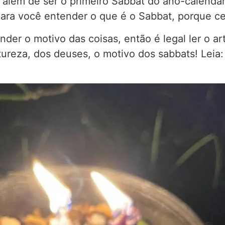
 além de ser o primeiro Sabbat do ano-calendá
para você entender o que é o Sabbat, porque ce
der o motivo das coisas, então é legal ler o ar
ureza, dos deuses, o motivo dos sabbats! Leia: