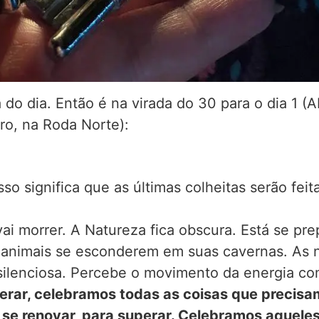
o dia. Então é na virada do 30 para o dia 1 (Ab
ro, na Roda Norte):
o significa que as últimas colheitas serão feita
ai morrer. A Natureza fica obscura. Está se pre
animais se esconderem em suas cavernas. As no
silenciosa. Percebe o movimento da energia c
perar, celebramos todas as coisas que precisa
 se renovar, para superar. Celebramos aqueles