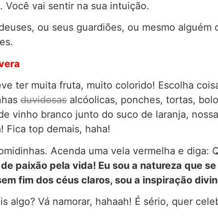
Você vai sentir na sua intuição.
deuses, ou seus guardiões, ou mesmo alguém da
es.
avera
deve ter muita fruta, muito colorido! Escolha c
inhas
duvidosas
alcóolicas, ponches, tortas, b
de vinho branco junto do suco de laranja, nossa
! Fica top demais, haha!
comidinhas. Acenda uma vela vermelha e diga: 
 de paixão pela vida! Eu sou a natureza que se
em fim dos céus claros, sou a inspiração divin
is algo? Vá namorar, hahaah! É sério, quer cel