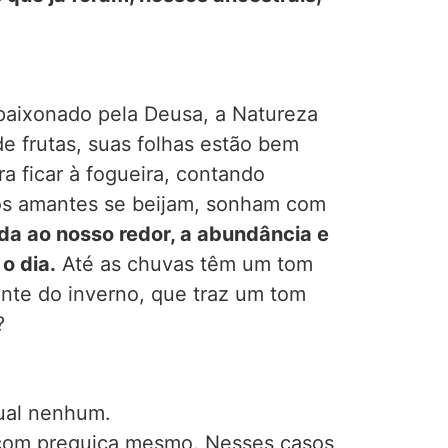
paixonado pela Deusa, a Natureza
de frutas, suas folhas estão bem
ra ficar à fogueira, contando
, os amantes se beijam, sonham com
da ao nosso redor, a abundância e
o dia.
Até as chuvas têm um tom
ente do inverno, que traz um tom
?
tual nenhum.
u com preguiça mesmo. Nesses casos,