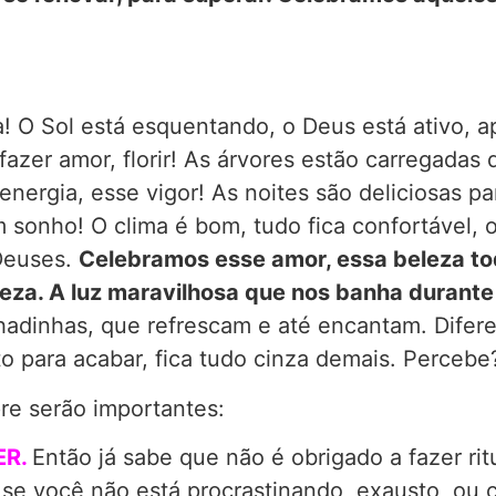
! O Sol está esquentando, o Deus está ativo, a
fazer amor, florir! As árvores estão carregadas 
energia, esse vigor! As noites são deliciosas pa
 Um sonho! O clima é bom, tudo fica confortável
 Deuses.
Celebramos esse amor, essa beleza to
reza. A luz maravilhosa que nos banha durante 
hadinhas, que refrescam e até encantam. Difer
o para acabar, fica tudo cinza demais. Percebe
e serão importantes:
ER.
Então já sabe que não é obrigado a fazer ri
a se você não está procrastinando, exausto, o