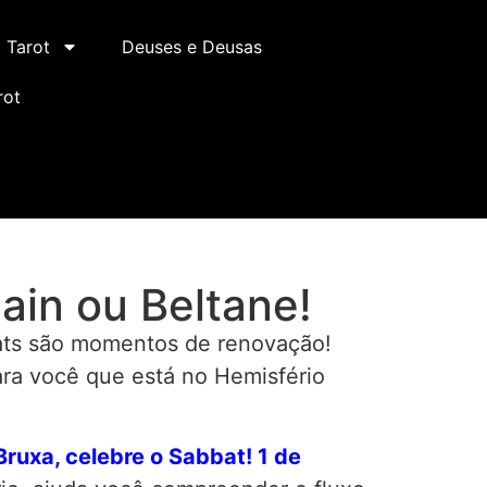
Tarot
Deuses e Deusas
rot
ain ou Beltane!
bats são momentos de renovação!
ra você que está no Hemisfério
Bruxa, celebre o Sabbat! 1 de