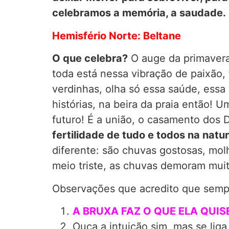
celebramos a memória, a saudade.
Hemisfério Norte: Beltane
O que celebra?
O auge da primavera
toda está nessa vibração de paixão, 
verdinhas, olha só essa saúde, essa 
histórias, na beira da praia então!
futuro! É a união, o casamento dos
fertilidade de tudo e todos na natu
diferente: são chuvas gostosas, mol
meio triste, as chuvas demoram muit
Observações que acredito que sempr
A BRUXA FAZ O QUE ELA QUIS
Ouça a intuição sim, mas se lig