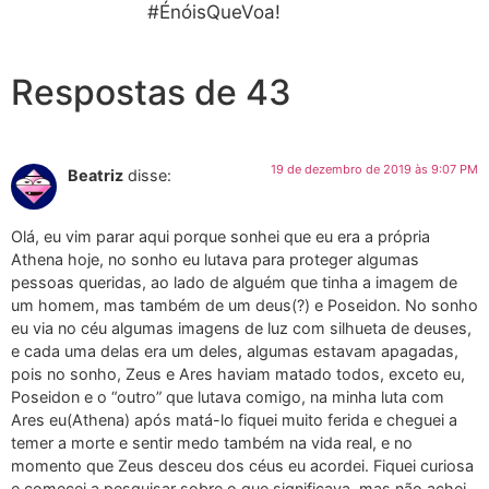
#ÉnóisQueVoa!
Respostas de 43
19 de dezembro de 2019 às 9:07 PM
Beatriz
disse:
Olá, eu vim parar aqui porque sonhei que eu era a própria
Athena hoje, no sonho eu lutava para proteger algumas
pessoas queridas, ao lado de alguém que tinha a imagem de
um homem, mas também de um deus(?) e Poseidon. No sonho
eu via no céu algumas imagens de luz com silhueta de deuses,
e cada uma delas era um deles, algumas estavam apagadas,
pois no sonho, Zeus e Ares haviam matado todos, exceto eu,
Poseidon e o “outro” que lutava comigo, na minha luta com
Ares eu(Athena) após matá-lo fiquei muito ferida e cheguei a
temer a morte e sentir medo também na vida real, e no
momento que Zeus desceu dos céus eu acordei. Fiquei curiosa
e comecei a pesquisar sobre o que significava, mas não achei