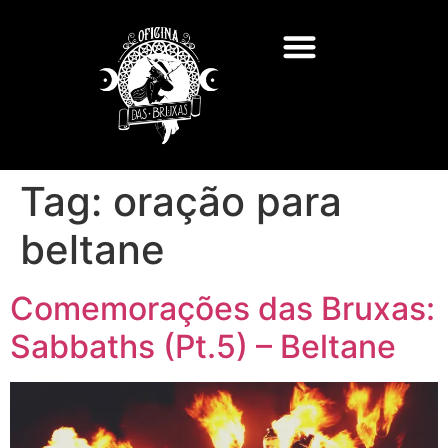
Tag:
oração para
beltane
Comemorações das Bruxas:
Sabbaths (Pt.5) – Beltane