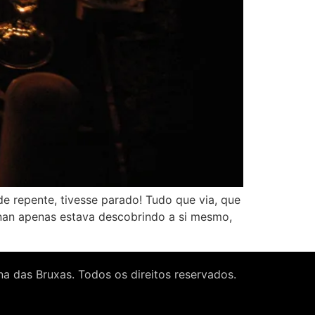
e repente, tivesse parado! Tudo que via, que
enan apenas estava descobrindo a si mesmo,
a das Bruxas. Todos os direitos reservados.