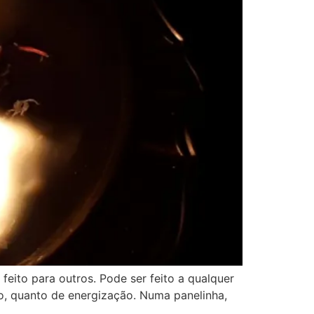
feito para outros. Pode ser feito a qualquer
ão, quanto de energização. Numa panelinha,