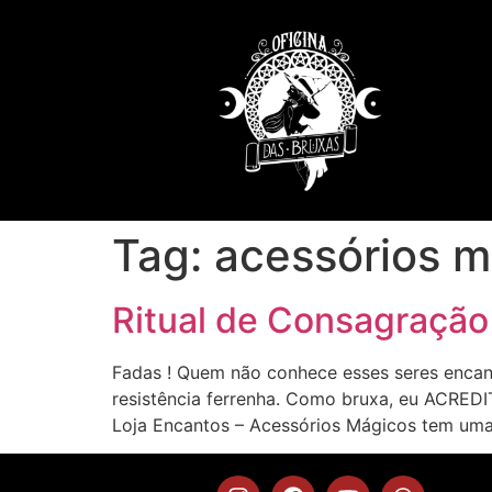
Tag:
acessórios m
Ritual de Consagração
Fadas ! Quem não conhece esses seres enca
resistência ferrenha. Como bruxa, eu ACRED
Loja Encantos – Acessórios Mágicos tem um