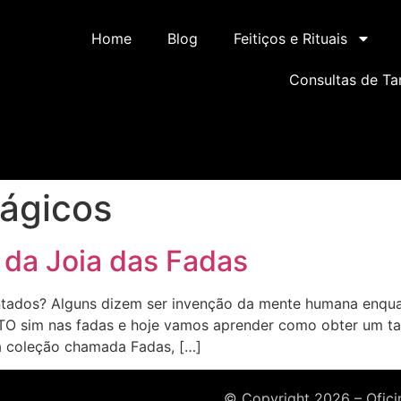
Home
Blog
Feitiços e Rituais
Consultas de Ta
ágicos
 da Joia das Fadas
ntados? Alguns dizem ser invenção da mente humana enqua
ITO sim nas fadas e hoje vamos aprender como obter um ta
a coleção chamada Fadas, […]
© Copyright 2026 – Oficin