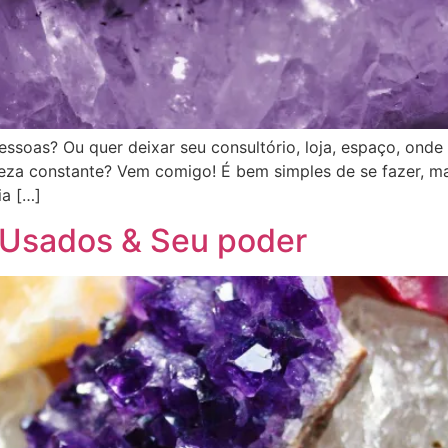
essoas? Ou quer deixar seu consultório, loja, espaço, ond
za constante? Vem comigo! É bem simples de se fazer, mas
ia […]
s Usados & Seu poder